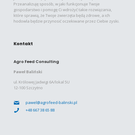
Przeanalizuję sposób, w jaki funkcjonuje Twoje
gospodarstwo i pomogę Ci wdrożyć takie rozwiązania,
które sprawią, że Twoje zwierzęta będą zdrowe, a ich
hodowla będzie przynosić oczekiwane przez Ciebie zyski.
Kontakt
Agro Feed Consulting
Paweł Baliński
ul. Królowej Jadwigi 6A/lokal 5U
12-100 Szczytno
pawel@agrofeed-balinski.pl
+48 667 38 65 88